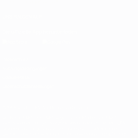
Italiano
Português
العربية
UNS FOLGEN AUF
Die offizielle App herunterladen
Datenschutz
Nutzungsbedingungen
Cookie-Politik
Datenschutzeinstellungen
© 1998-2026 UEFA. Alle Rechte vorbehalten
Der Name UEFA, das UEFA-Logo und alle Marken von UEFA-
Wettbewerben sind geschützte Marken und/oder von der UEFA
urheberrechtlich geschützt. Sie dürfen nicht für kommerzielle
Zwecke verwendet werden. Mit der Verwendung von UEFA.com