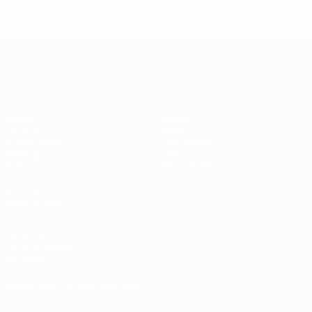
Zweite Qualifikationsrunde
2
0
1
1
UEFA Champions League
Spiele
Teams
UEFA.tv
News
Auslosungen
Geschichte
Gaming
Über
Stat.
Shop (Klubs)
AUCH
BESUCHEN
UEFA.com
UEFA-Stiftung
für Kinder
SPRACHE &AUML;NDERN
Deutsch
English
Français
Deutsch
Русский
Español