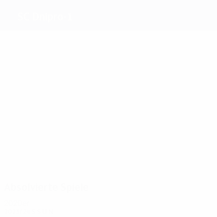
SC Dnipro-1
Beste
Torschützen
0
1
1
Kiwinda
1
Pasich
Sarapii
Dovbyk
Hadzhyie
Tanchyk
Meiste
Einsätze
2
2
2
2
2
Kohut
Sarapii
2
Tanchyk
Adamiuk
Domingo
Kinareikin
Felipe
Absolvierte Spiele
2020er
2023/24
S
S
U
N