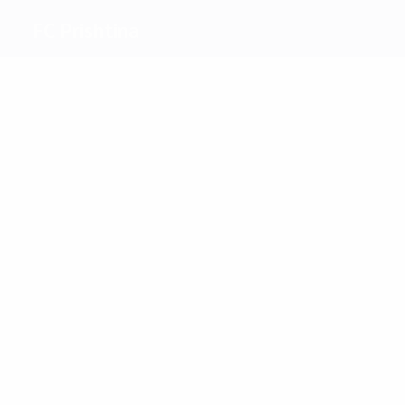
FC Prishtina
Beste
Torschützen
3
2
Krasniqi
Hoti
Meiste
Einsätze