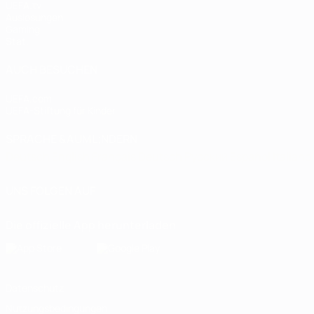
UEFA.tv
Auslosungen
Gaming
Stat.
AUCH BESUCHEN
UEFA.com
UEFA-Stiftung für Kinder
SPRACHE &AUML;NDERN
Deutsch
English
Français
Deutsch
Русский
Español
Italiano
UNS FOLGEN AUF
Die offizielle App herunterladen
Datenschutz
Nutzungsbedingungen