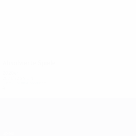
4
4
Be. Krasniqi
Bardhoku
Absolvierte Spiele
2020er
2021/22
S
S
U
N
Erste Qualifikationsrunde
4
2
0
2
UEFA Champions League
Spiele