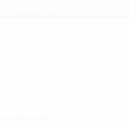
FC Milsami Orhei
Beste
Torschützen
1
Patraş
Racu
Suvorov
Cojocari
1
1
Andronic
A.
Antoniuc
Meiste
Einsätze
4
4
4
4
4
Patraş
Belak
Mîţu
Bud
4
Shedrack
Zarichnyuk
Absolvierte Spiele
2020er