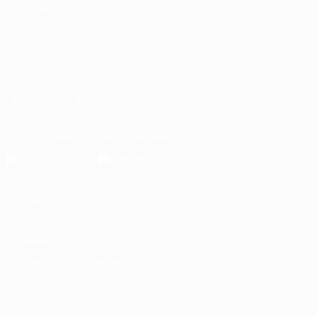
für Kinder
SPRACHE &AUML;NDERN
Deutsch
English
Français
Deutsch
Русский
Español
Italiano
Português
العربية
UNS FOLGEN AUF
Die offizielle App herunterladen
Datenschutz
Nutzungsbedingungen
Cookie-Politik
Datenschutzeinstellungen
© 1998-2026 UEFA. Alle Rechte vorbehalten