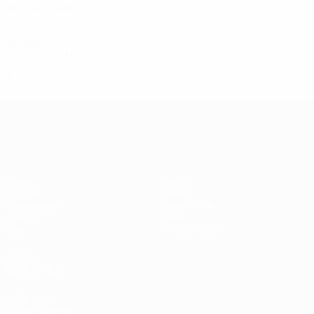
2025/26
S
S
U
N
Erste Qualifikationsrunde
2
0
1
1
2010er
2015/16
S
S
U
N
Dritte Qualifikationsrunde
4
2
0
2
UEFA Champions League
Spiele
Teams
UEFA.tv
News
Auslosungen
Geschichte
Gaming
Über
Stat.
Shop (Klubs)
AUCH
BESUCHEN
UEFA.com
UEFA-Stiftung