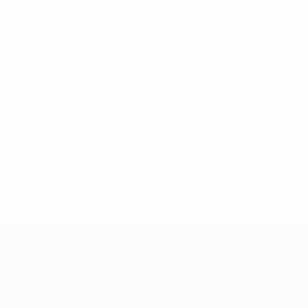
2
2
Valencia
Jorge Felix
Absolvierte Spiele
2020er
2019/20
S
S
U
N
Erste Qualifikationsrunde
2
0
1
1
UEFA Champions League
Spiele