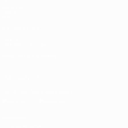
UEFA.tv
Auslosungen
Gaming
Stat.
AUCH BESUCHEN
UEFA.com
UEFA-Stiftung für Kinder
SPRACHE &AUML;NDERN
Deutsch
English
Français
Deutsch
Русский
Español
Italiano
UNS FOLGEN AUF
Die offizielle App herunterladen
Datenschutz
Nutzungsbedingungen