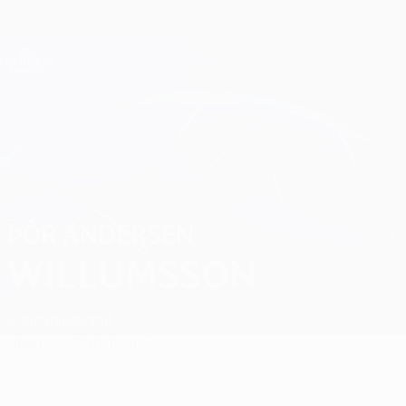
Direkt
zum
Hauptinhalt
Champions League Offiziell
Erhalten
Live-Ergebnisse &amp; Fantasy
UEFA Champions League
Þór Andersen Willumsson
ÞÓR ANDERSEN
WILLUMSSON
Breiðablik
Island
Überblick
Statistiken