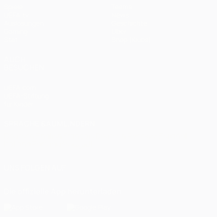
Spiele
Teams
UEFA.tv
News
Auslosungen
Geschichte
Gaming
Über
Stat.
Shop (Klubs)
AUCH
BESUCHEN
UEFA.com
UEFA-Stiftung
für Kinder
SPRACHE &AUML;NDERN
Deutsch
English
Français
Deutsch
Русский
Español
Italiano
Português
العربية
UNS FOLGEN AUF
Die offizielle App herunterladen