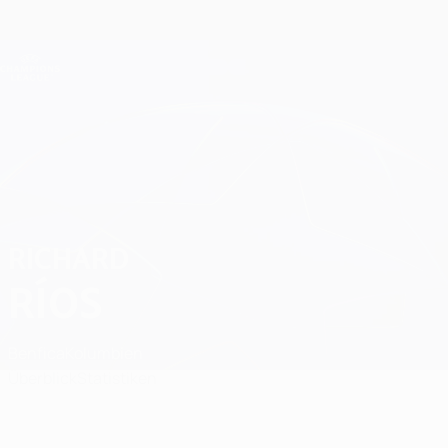
Direkt
zum
Hauptinhalt
Champions League Offiziell
Erhalten
Live-Ergebnisse &amp; Fantasy
UEFA Champions League
Richard Ríos Spiele
RICHARD
RÍOS
Benfica
Kolumbien
Überblick
Statistiken