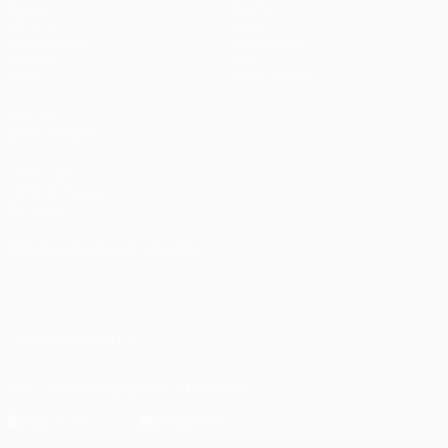
Spiele
Teams
UEFA.tv
News
Auslosungen
Geschichte
Gaming
Über
Stat.
Shop (Klubs)
AUCH
BESUCHEN
UEFA.com
UEFA-Stiftung
für Kinder
SPRACHE &AUML;NDERN
Deutsch
English
Français
Deutsch
Русский
Español
Italiano
Português
العربية
UNS FOLGEN AUF
Die offizielle App herunterladen