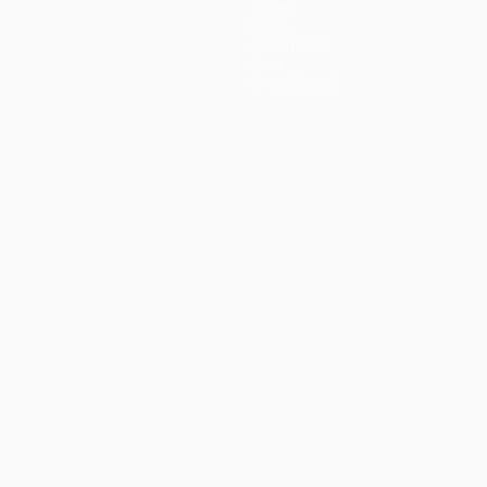
Teams
News
Geschichte
Über
Shop (Klubs)
Português
العربية