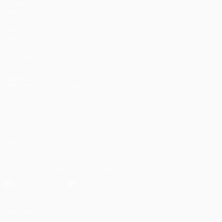
Spiele
UEFA.tv
Auslosungen
Gaming
Stat.
AUCH BESUCHEN
UEFA.com
UEFA-Stiftung für Kinder
SPRACHE &AUML;NDERN
Deutsch
English
Français
Deutsch
Русский
Español
Italiano
UNS FOLGEN AUF
Die offizielle App herunterladen
Datenschutz