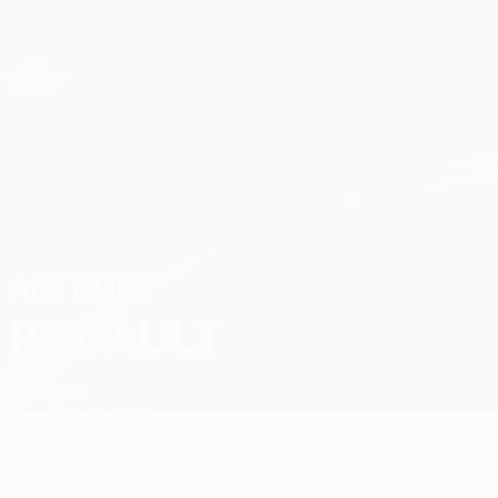
Direkt
zum
Hauptinhalt
Champions League Offiziell
Live-Ergebnisse &amp; Fantasy
UEFA Champions League
Anthony Rouault Spiele
ANTHONY
ROUAULT
Stuttgart
Überblick
Statistiken