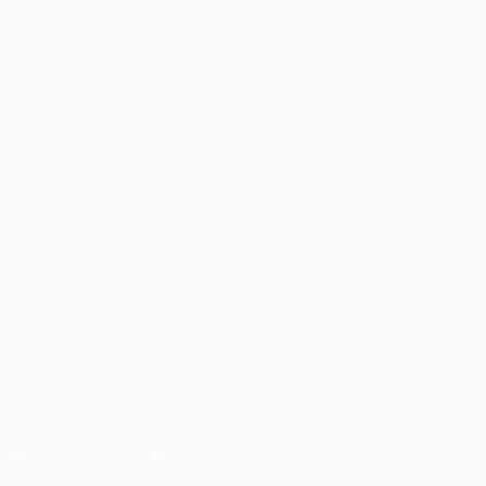
Spiele
Teams
UEFA.tv
News
Auslosungen
Geschichte
Gaming
Über
Stat.
Shop (Klubs)
AUCH
BESUCHEN
UEFA.com
UEFA-Stiftung
für Kinder
SPRACHE &AUML;NDERN
Deutsch
English
Français
Deutsch
Русский
Español
Italiano
Português
العربية
UNS FOLGEN AUF
Die offizielle App herunterladen