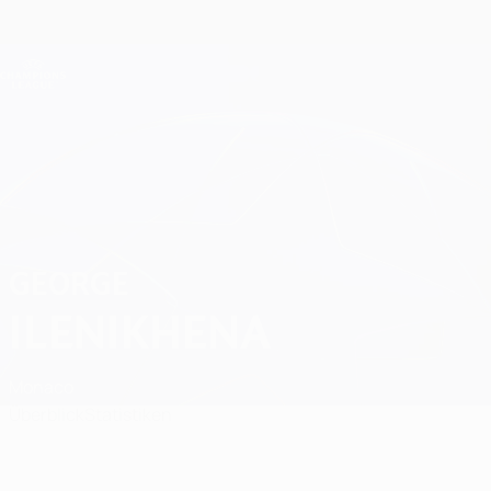
Direkt
zum
Hauptinhalt
Champions League Offiziell
Erhalten
Live-Ergebnisse &amp; Fantasy
UEFA Champions League
George Ilenikhena Spiele
GEORGE
ILENIKHENA
Monaco
Überblick
Statistiken