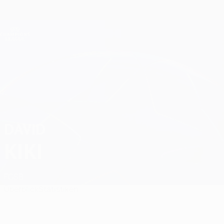
Direkt
zum
Hauptinhalt
Champions League Offiziell
Erhalten
Live-Ergebnisse &amp; Fantasy
UEFA Champions League
David Kiki Spiele
DAVID
KIKI
FCSB
Überblick
Statistiken