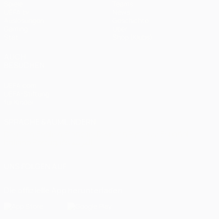
Spiele
Teams
UEFA.tv
News
Auslosungen
Geschichte
Gaming
Über
Stat.
Shop (Klubs)
AUCH
BESUCHEN
UEFA.com
UEFA-Stiftung
für Kinder
SPRACHE &AUML;NDERN
Deutsch
English
Français
Deutsch
Русский
Español
Italiano
Português
العربية
UNS FOLGEN AUF
Die offizielle App herunterladen