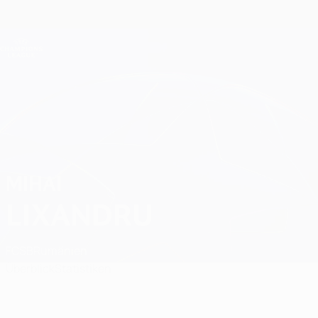
Direkt
zum
Hauptinhalt
Champions League Offiziell
Erhalten
Live-Ergebnisse &amp; Fantasy
UEFA Champions League
Mihai Lixandru
MIHAI
LIXANDRU
FCSB
Rumänien
Überblick
Statistiken