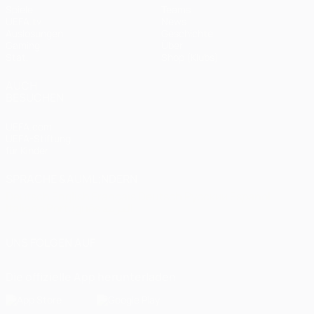
Spiele
Teams
UEFA.tv
News
Auslosungen
Geschichte
Gaming
Über
Stat.
Shop (Klubs)
AUCH
BESUCHEN
UEFA.com
UEFA-Stiftung
für Kinder
SPRACHE &AUML;NDERN
Deutsch
English
Français
Deutsch
Русский
Español
Italiano
Português
العربية
UNS FOLGEN AUF
Die offizielle App herunterladen