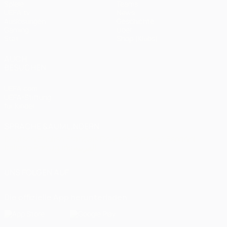
Spiele
Teams
UEFA.tv
News
Auslosungen
Geschichte
Gaming
Über
Stat.
Shop (Klubs)
AUCH
BESUCHEN
UEFA.com
UEFA-Stiftung
für Kinder
SPRACHE &AUML;NDERN
Deutsch
English
Français
Deutsch
Русский
Español
Italiano
Português
العربية
UNS FOLGEN AUF
Die offizielle App herunterladen