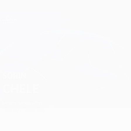
Direkt
zum
Hauptinhalt
Champions League Offiziell
Erhalten
Live-Ergebnisse &amp; Fantasy
UEFA Champions League
Sorin Chele Spiele
SORIN
CHELE
Milsami
Moldawien
Überblick
Statistiken