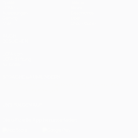
Spiele
Teams
UEFA.tv
News
Auslosungen
Geschichte
Gaming
Über
Stat.
Shop (Klubs)
AUCH
BESUCHEN
UEFA.com
UEFA-Stiftung
für Kinder
SPRACHE &AUML;NDERN
Deutsch
English
Français
Deutsch
Русский
Español
Italiano
Português
العربية
UNS FOLGEN AUF
Die offizielle App herunterladen