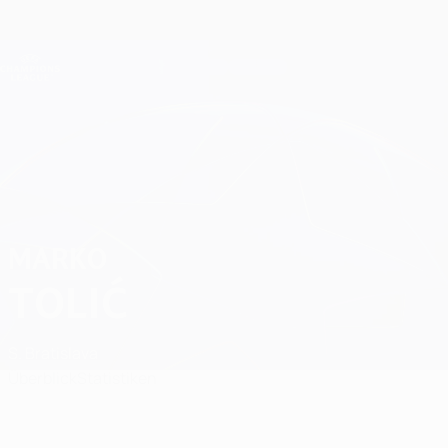
Direkt
zum
Hauptinhalt
Champions League Offiziell
Erhalten
Live-Ergebnisse &amp; Fantasy
UEFA Champions League
Marko Tolić Spiele
MARKO
TOLIĆ
S. Bratislava
Überblick
Statistiken