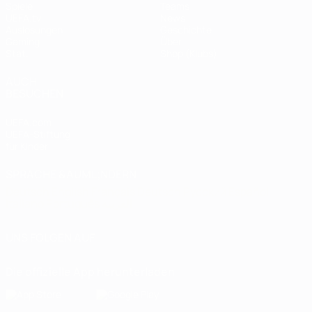
Spiele
Teams
UEFA.tv
News
Auslosungen
Geschichte
Gaming
Über
Stat.
Shop (Klubs)
AUCH
BESUCHEN
UEFA.com
UEFA-Stiftung
für Kinder
SPRACHE &AUML;NDERN
Deutsch
English
Français
Deutsch
Русский
Español
Italiano
Português
العربية
UNS FOLGEN AUF
Die offizielle App herunterladen