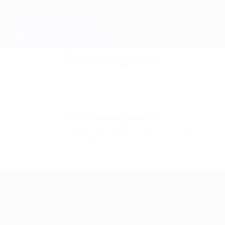
Direkt
zum
Hauptinhalt
Champions League Offiziell
Erhalten
Live-Ergebnisse &amp; Fantasy
UEFA Champions League
Teamvergleich
Saison 2026/27
2 Teams vergleichen
Wichtige Statistiken und alle früheren Spiele
anschauen.
UEFA Champions League