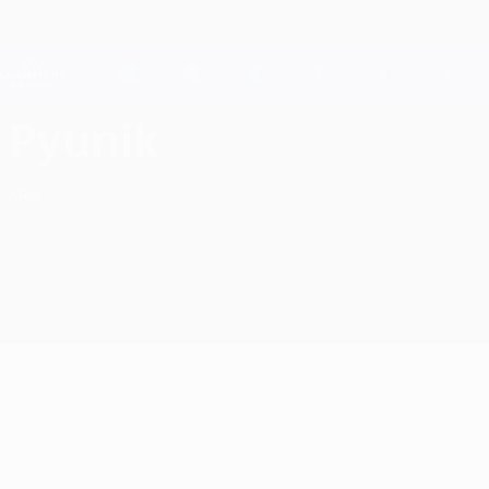
Direkt
zum
Hauptinhalt
Champions League Offiziell
Live-Ergebnisse &amp; Fantasy
UEFA Champions League
FC Pyunik Ligatabelle UEFA Champions League 2026/27
Pyunik
ARM