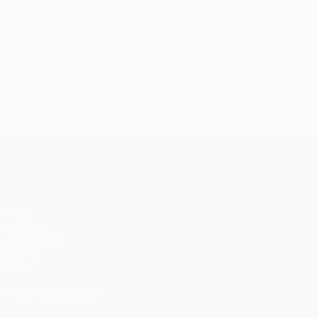
UEFA Champions League
Spiele
UEFA.tv
Auslosungen
Gaming
Stat.
AUCH BESUCHEN