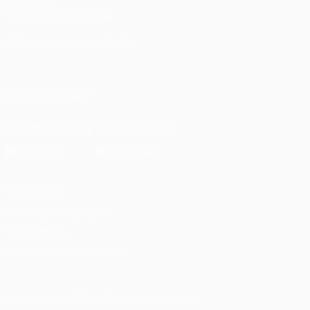
UEFA.com
UEFA-Stiftung für Kinder
SPRACHE &AUML;NDERN
Deutsch
English
Français
Deutsch
Русский
Español
Italiano
UNS FOLGEN AUF
Die offizielle App herunterladen
Datenschutz
Nutzungsbedingungen
Cookie-Politik
Datenschutzeinstellungen
© 1998-2026 UEFA. Alle Rechte vorbehalten