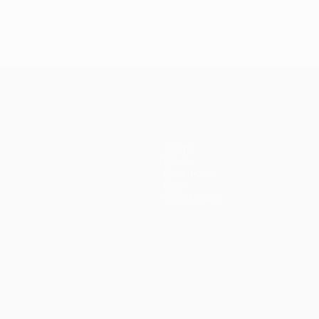
Teams
News
Geschichte
Über
Shop (Klubs)
Português
العربية