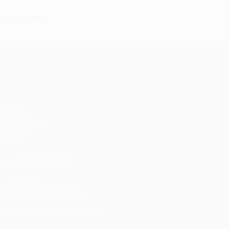
Features
UEFA Champions League
Spiele
UEFA.tv
Auslosungen
Gaming
Stat.
AUCH BESUCHEN
UEFA.com
UEFA-Stiftung für Kinder
SPRACHE &AUML;NDERN
Deutsch
English
Français
Deutsch
Русский
Español
Italiano