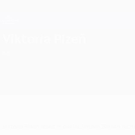
Direkt
zum
Hauptinhalt
Champions League Offiziell
Live-Ergebnisse &amp; Fantasy
UEFA Champions League
FC Viktoria Plzeň UEFA Champions League 2026/27
Viktoria Plzeň
CZE
Viktoria Plzeň spielt in der laufenden Saison ni