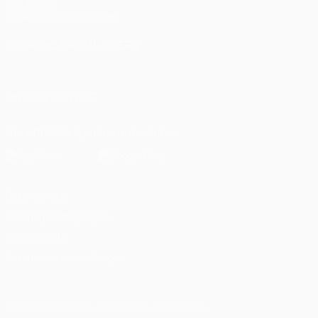
UEFA.com
UEFA-Stiftung für Kinder
SPRACHE &AUML;NDERN
Deutsch
English
Français
Deutsch
Русский
Español
Italiano
UNS FOLGEN AUF
Die offizielle App herunterladen
Datenschutz
Nutzungsbedingungen
Cookie-Politik
Datenschutzeinstellungen
© 1998-2026 UEFA. Alle Rechte vorbehalten