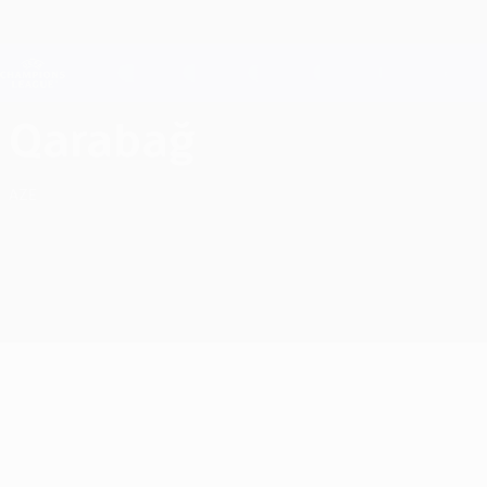
Direkt
zum
Hauptinhalt
Champions League Offiziell
Live-Ergebnisse &amp; Fantasy
UEFA Champions League
Qarabağ FK Ligatabelle UEFA Champions League 2026/27
Qarabağ
AZE