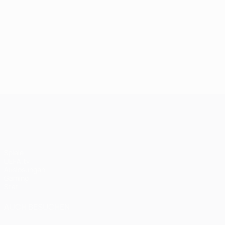
UEFA Champions League
Spiele
UEFA.tv
Auslosungen
Gaming
Stat.
AUCH BESUCHEN