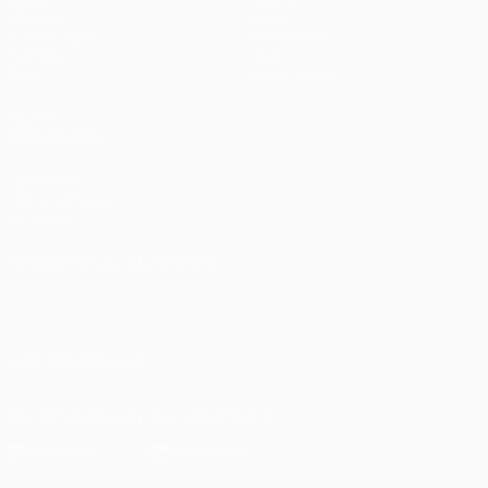
UEFA.tv
News
Auslosungen
Geschichte
Gaming
Über
Stat.
Shop (Klubs)
AUCH
BESUCHEN
UEFA.com
UEFA-Stiftung
für Kinder
SPRACHE &AUML;NDERN
Deutsch
English
Français
Deutsch
Русский
Español
Italiano
Português
العربية
UNS FOLGEN AUF
Die offizielle App herunterladen