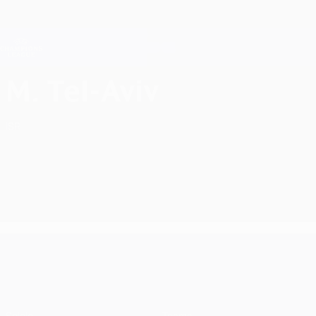
Direkt
zum
Hauptinhalt
Champions League Offiziell
Erhalten
Live-Ergebnisse &amp; Fantasy
UEFA Champions League
Maccabi Tel-Aviv FC UEFA Champions League 2026/27
M. Tel-Aviv
ISR
UEFA Champions League
Spiele
Teams