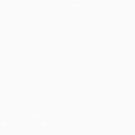
UEFA.tv
News
Auslosungen
Geschichte
Gaming
Über
Stat.
Shop (Klubs)
AUCH
BESUCHEN
UEFA.com
UEFA-Stiftung
für Kinder
SPRACHE &AUML;NDERN
Deutsch
English
Français
Deutsch
Русский
Español
Italiano
Português
العربية
UNS FOLGEN AUF
Die offizielle App herunterladen