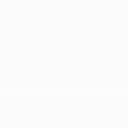
Direkt
zum
Hauptinhalt
Champions League Offiziell
Erhalten
Live-Ergebnisse &amp; Fantasy
UEFA Champions League
FK Budućnost Podgorica Statistiken UEFA Champions League 2026/27
Budućnost
MNE
UEFA Champions League
Spiele
Teams