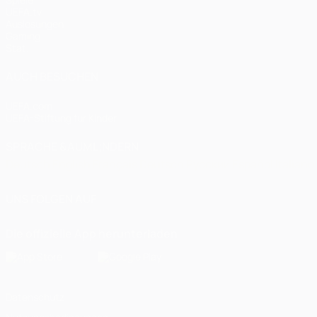
UEFA.tv
Auslosungen
Gaming
Stat.
AUCH BESUCHEN
UEFA.com
UEFA-Stiftung für Kinder
SPRACHE &AUML;NDERN
Deutsch
English
Français
Deutsch
Русский
Español
Italiano
UNS FOLGEN AUF
Die offizielle App herunterladen
Datenschutz