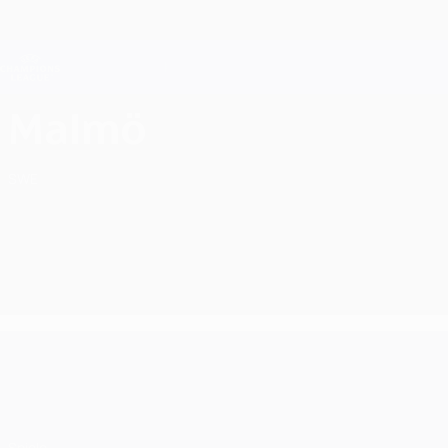
Direkt
zum
Hauptinhalt
Champions League Offiziell
Live-Ergebnisse &amp; Fantasy
UEFA Champions League
Malmö FF UEFA Champions League 2026/27
Malmö
SWE
UEFA Champions League
Spiele