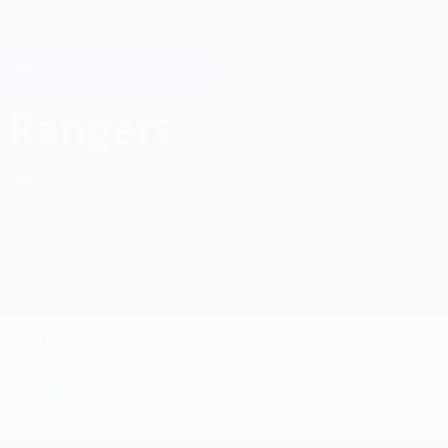
Direkt
zum
Hauptinhalt
Champions League Offiziell
Erhalten
Live-Ergebnisse &amp; Fantasy
UEFA Champions League
Rangers FC Kader UEFA Champions League 2026/27
Rangers
SCO
Kader
Offizielle Spielerliste noch nicht verfügbar