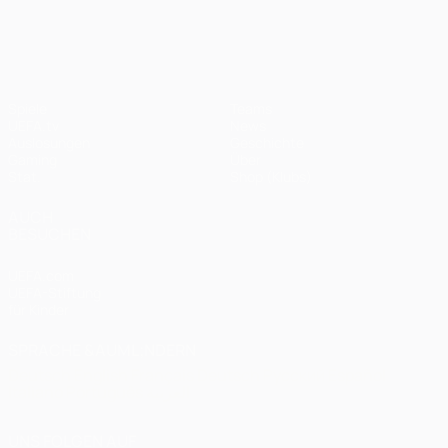
UEFA Champions League
Spiele
Teams
UEFA.tv
News
Auslosungen
Geschichte
Gaming
Über
Stat.
Shop (Klubs)
AUCH
BESUCHEN
UEFA.com
UEFA-Stiftung
für Kinder
SPRACHE &AUML;NDERN
Deutsch
English
Français
Deutsch
Русский
Español
Italiano
Português
العربية
UNS FOLGEN AUF