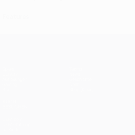
Features
UEFA Champions League
Spiele
Teams
UEFA.tv
News
Auslosungen
Geschichte
Gaming
Über
Stat.
Shop (Klubs)
AUCH
BESUCHEN
UEFA.com
UEFA-Stiftung
für Kinder