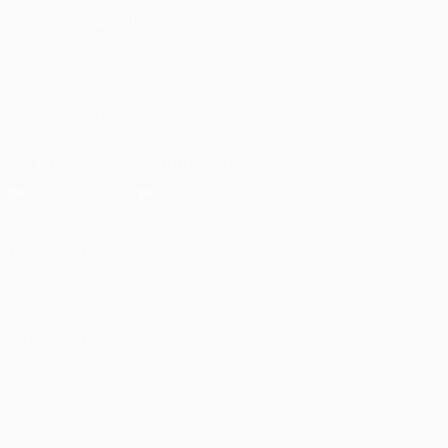
SPRACHE &AUML;NDERN
Deutsch
English
Français
Deutsch
Русский
Español
Italiano
Português
العربية
UNS FOLGEN AUF
Die offizielle App herunterladen
Datenschutz
Nutzungsbedingungen
Cookie-Politik
Datenschutzeinstellungen
© 1998-2026 UEFA. Alle Rechte vorbehalten
Der Name UEFA, das UEFA-Logo und alle Marken von UEFA-