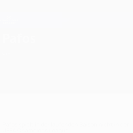
Direkt
zum
Hauptinhalt
Champions League Offiziell
Erhalten
Live-Ergebnisse &amp; Fantasy
UEFA Champions League
Pafos FC UEFA Champions League 2026/27
Pafos
CYP
Pafos spielt in der laufenden Saison nicht in der
UEFA Champions League