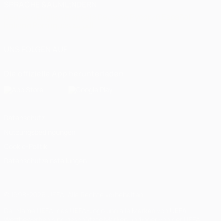
SPRACHE &AUML;NDERN
Deutsch
English
Français
Deutsch
Русский
Español
Italiano
Português
العربية
UNS FOLGEN AUF
Die offizielle App herunterladen
Datenschutz
Nutzungsbedingungen
Cookie-Politik
Datenschutzeinstellungen
© 1998-2026 UEFA. Alle Rechte vorbehalten
Der Name UEFA, das UEFA-Logo und alle Marken von UEFA-
Wettbewerben sind geschützte Marken und/oder von der UEFA