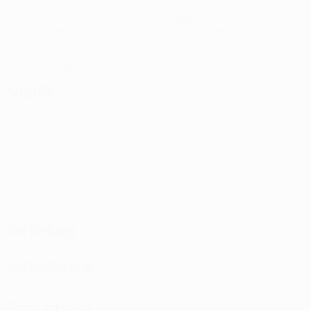
2
4
Tore
Gegentore
1 im Schnitt pro Spiel
2 im Schnitt pro Spiel
3
0
Gelbe Karten
Rote Karten
1,5 im Schnitt pro Spiel
Angriff
Verteilung
Verteidigung
Torwartspiel