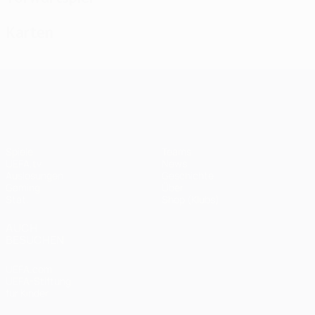
Karten
UEFA Champions League
Spiele
Teams
UEFA.tv
News
Auslosungen
Geschichte
Gaming
Über
Stat.
Shop (Klubs)
AUCH
BESUCHEN
UEFA.com
UEFA-Stiftung
für Kinder