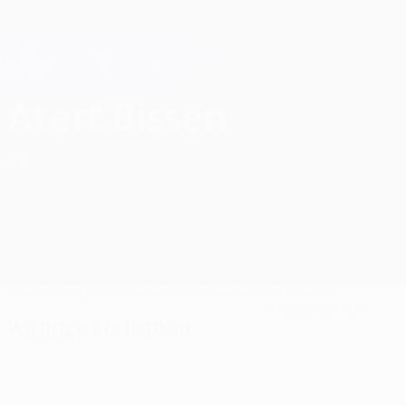
Direkt
zum
Hauptinhalt
Champions League Offiziell
Erhalten
Live-Ergebnisse &amp; Fantasy
UEFA Champions League
FC Atert Bissen UEFA Champions League 2026/27
Atert Bissen
LUX
Überblick
Spiele
Tabelle
Statistiken
Kader
Nationale
Meisterschaft
Wichtige Statistiken