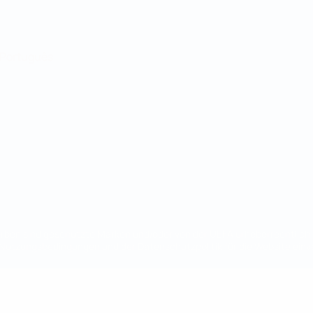
Português
en sind geschützte Marken und/oder von der UEFA urheberrechtlich g
 Nutzungsbedingungen und der Datenschutzpolitik für die Website ein