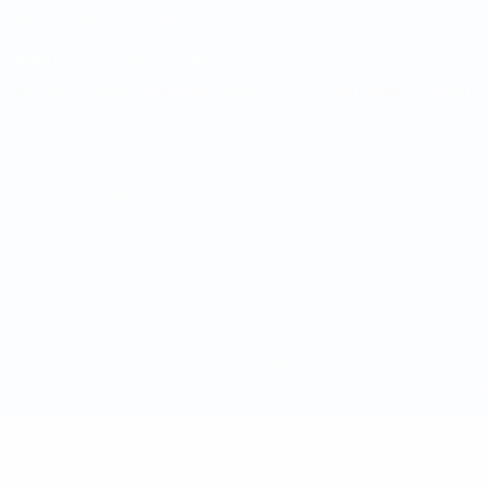
UEFA-Stiftung für Kinder
SPRACHE &AUML;NDERN
Deutsch
English
Français
Deutsch
Русский
Español
Italiano
Datenschutz
Nutzungsbedingungen
Cookie-Politik
Datenschutzeinstellungen
© 1998-2026 UEFA. Alle Rechte vorbehalten
Der Name UEFA, das UEFA-Logo und alle Marken von UEFA-Wettbewerb
werden. Mit der Verwendung von UEFA.com erklären Sie sich mit den