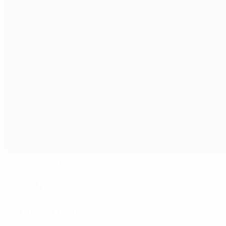
FFA Academy Stadium
Yerevan
26°
Sonnig
Der Platz ist exzellent
Schiedsrichter