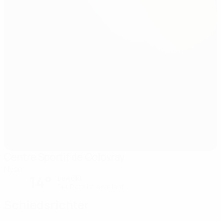
Centre Sportif de Colovray
Nyon
14°
bewölkt
Der Platz ist exzellent
Schiedsrichter