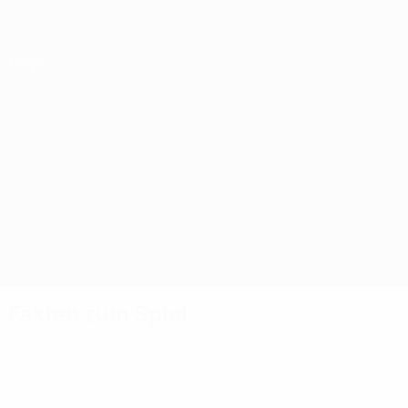
Direkt
zum
Hauptinhalt
UEFA-Regionen-Pokal
Shimal vs Gothenburg
Überblick
Updates
Infos zum Spiel
Fakten zum Spiel