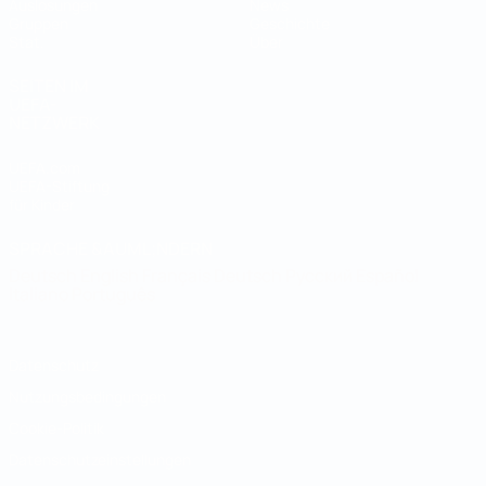
Auslosungen
News
Gruppen
Geschichte
Stat.
Über
SEITEN IM
UEFA-
NETZWERK
UEFA.com
UEFA-Stiftung
für Kinder
SPRACHE &AUML;NDERN
Deutsch
English
Français
Deutsch
Русский
Español
Italiano
Português
Datenschutz
Nutzungsbedingungen
Cookie-Politik
Datenschutzeinstellungen