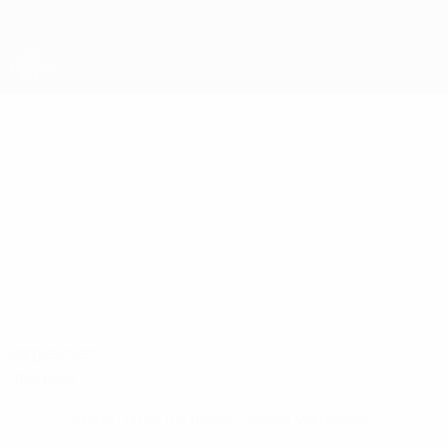
Direkt
zum
Hauptinhalt
UEFA-Regionen-Pokal
BLAŽEJ
Blažej Simionov Stat.
SIMIONOV
Ljubljana
Vergleichen
Überblick
Keine Daten für diesen Spieler vorhanden