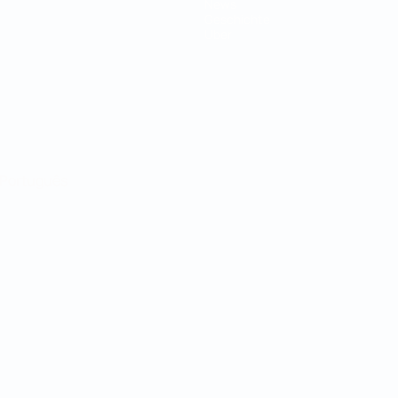
News
Geschichte
Über
Português