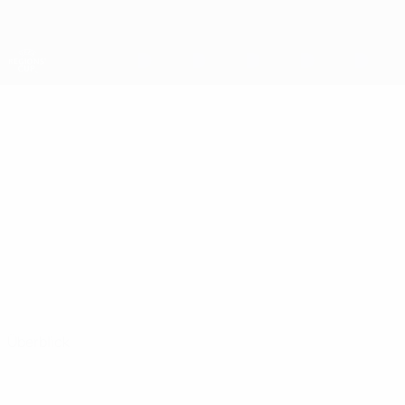
Direkt
zum
Hauptinhalt
UEFA-Regionen-Pokal
KARLO
Karlo Dundović Stat.
DUNDOVIĆ
Rijeka
Überblick