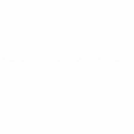
Auslosungen
Gruppen
Stat.
SEITEN IM UEFA-NETZWERK
UEFA.com
UEFA-Stiftung für Kinder
SPRACHE &AUML;NDERN
Deutsch
English
Français
Deutsch
Русский
Español
Italiano
Datenschutz
Nutzungsbedingungen
Cookie-Politik
Datenschutzeinstellungen
© 1998-2026 UEFA. Alle Rechte vorbehalten