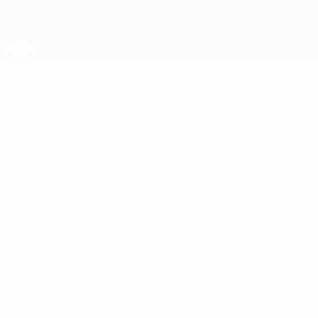
Direkt
zum
Hauptinhalt
UEFA-Regionen-Pokal
MIKOŁAJ
Mikołaj Wawrzyniak Stat.
WAWRZYNIAK
Dolnośląski
Überblick