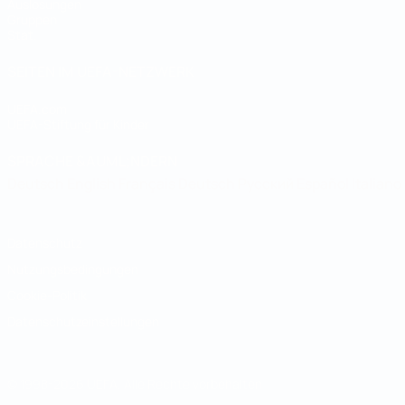
Auslosungen
Gruppen
Stat.
SEITEN IM UEFA-NETZWERK
UEFA.com
UEFA-Stiftung für Kinder
SPRACHE &AUML;NDERN
Deutsch
English
Français
Deutsch
Русский
Español
Italiano
Datenschutz
Nutzungsbedingungen
Cookie-Politik
Datenschutzeinstellungen
© 1998-2026 UEFA. Alle Rechte vorbehalten