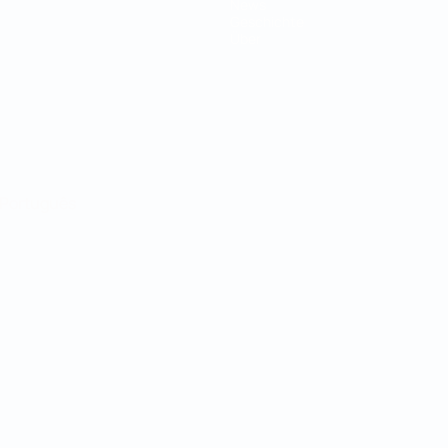
News
Geschichte
Über
Português