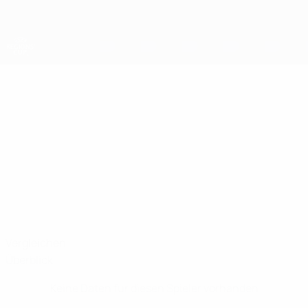
Direkt
zum
Hauptinhalt
UEFA-Regionen-Pokal
VILI
Vili Lankinen Stat.
LANKINEN
Länsi-Vantaan Ylpeys
Vergleichen
Überblick
Keine Daten für diesen Spieler vorhanden