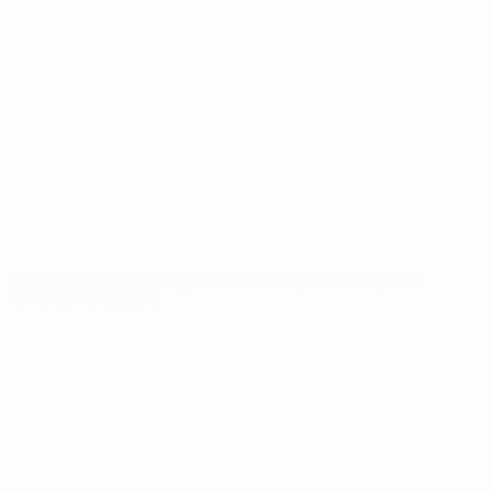
Auslosungen
News
Gruppen
Geschichte
Stat.
Über
SEITEN IM
UEFA-
NETZWERK
UEFA.com
UEFA-Stiftung
für Kinder
SPRACHE &AUML;NDERN
Deutsch
English
Français
Deutsch
Русский
Español
Italiano
Português
Datenschutz
Nutzungsbedingungen
Cookie-Politik
Datenschutzeinstellungen