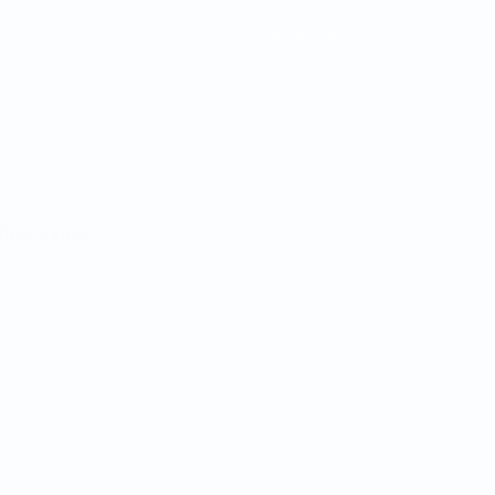
News
Geschichte
Über
Português