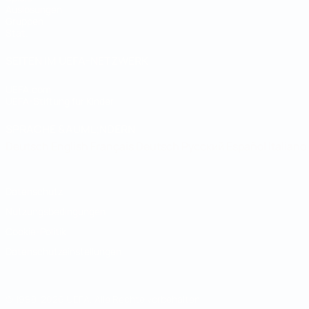
Auslosungen
Gruppen
Stat.
SEITEN IM UEFA-NETZWERK
UEFA.com
UEFA-Stiftung für Kinder
SPRACHE &AUML;NDERN
Deutsch
English
Français
Deutsch
Русский
Español
Italiano
Datenschutz
Nutzungsbedingungen
Cookie-Politik
Datenschutzeinstellungen
© 1998-2026 UEFA. Alle Rechte vorbehalten