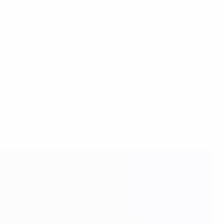
ls gehört, wird dieses Jahr zum ersten Mal überhaupt in
as Spielfeld betreten. Die Party beginnt um 14:00 Uhr MEZ,
r MEZ angepfiffen wird.
el um Platz drei (17:00 Uhr MEZ) und das Finale (17:30 Uhr
 Luís Figo, Lothar Matthäus, Clarence Seedorf und Kaká