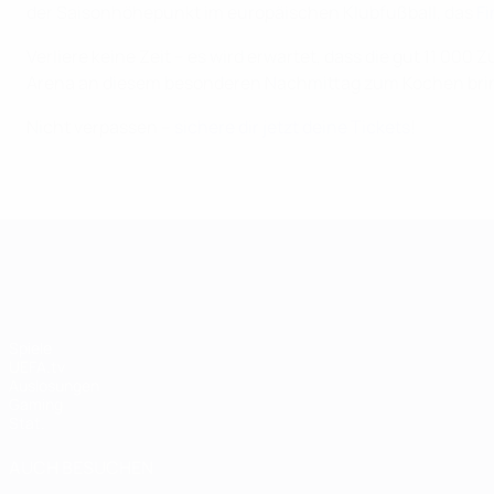
der Saisonhöhepunkt im europäischen Klubfußball, das
Fi
Verliere keine Zeit – es wird erwartet, dass die gut 11 
Arena an diesem besonderen Nachmittag zum Kochen bri
Nicht verpassen –
sichere dir jetzt deine Tickets
!
UEFA Champions League
Spiele
UEFA.tv
Auslosungen
Gaming
Stat.
AUCH BESUCHEN