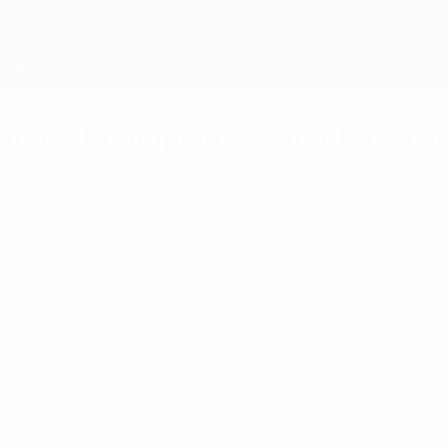
imate Champions" kommt nach Mün
undliches Fußballfest, wartet dieses Jahr mit einem ganz bes
mpiapark.
aus UEFA-Champions-League-Legenden, die hoffen, die diesjä
chern.
tatt?