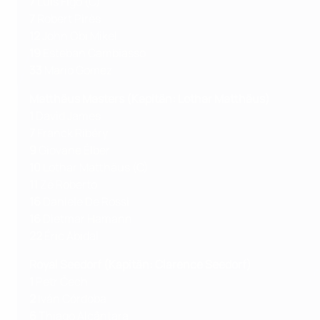
7
Luís Figo (C)
7
Robert Pirès
12
John Obi Mikel
19
Esteban Cambiasso
33
Mario Gomez
Matthäus Masters (Kapitän: Lothar Matthäus)
1
David James
7
Franck Ribéry
9
Giovane Élber
10
Lothar Matthäus (C)
11
Zé Roberto
16
Daniele De Rossi
16
Dietmar Hamann
22
Éric Abidal
Royal Seedorf (Kapitän: Clarence Seedorf)
1
Petr Čech
2
Iván Córdoba
6
Thiago Alcântara