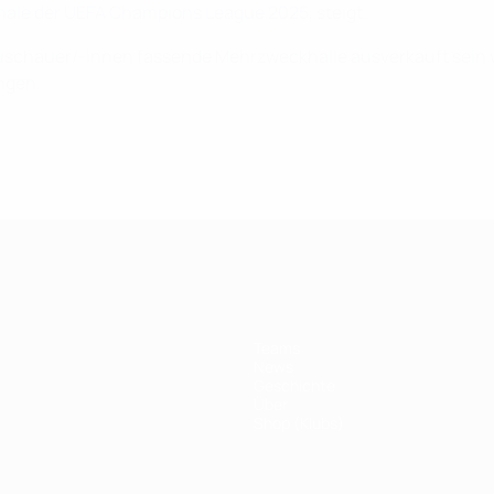
nale der UEFA Champions League 2025
, steigt.
000 Zuschauer/-innen fassende Mehrzweckhalle ausverkauft sei
ngen.
Teams
News
Geschichte
Über
Shop (Klubs)