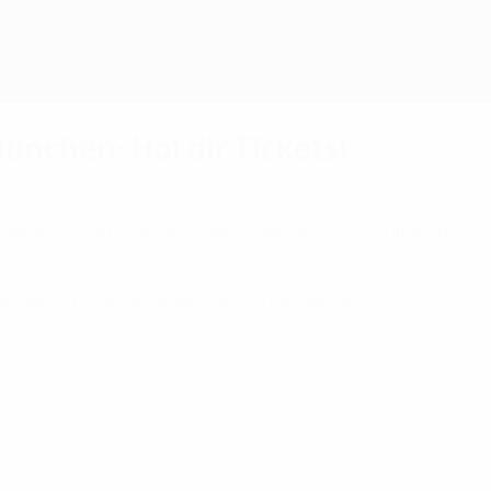
Erhalten
chen: Hol dir Tickets!
onderen Leckerbissen auf: dem Legendenturnier "Ultimate
hrigen ultimativen Champions zu werden, also schnell