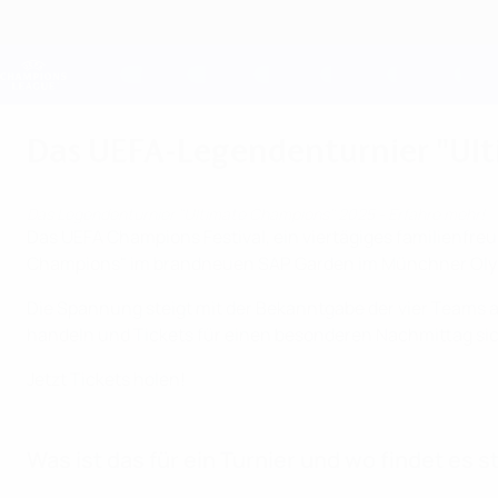
Direkt
zum
Hauptinhalt
Champions League Offiziell
Live-Ergebnisse &amp; Fantasy
UEFA Champions League
Das UEFA-Legendenturnier "Ult
Das Legendenturnier "Ultimate Champions" 2025 - Erfahre mehr!
Das UEFA Champions Festival, ein viertägiges familienfre
Champions" im brandneuen SAP Garden im Münchner Oly
Die Spannung steigt mit der Bekanntgabe der vier Teams 
handeln und Tickets für einen besonderen Nachmittag si
Jetzt Tickets holen!
Was ist das für ein Turnier und wo findet es s