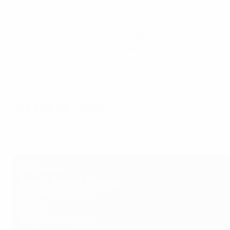
Das Turnier, das seit über zehn Jahren zu den Höhepunkte
einer Halle ausgetragen.
Am Freitag, den 30. Mai, werden vier Sechser-Teams, ges
die Spielerpräsentation findet vor dem ersten Halbfinale 
Um 16:30 Uhr MEZ folgt das zweite Halbfinale zwischen Roy
MEZ) ermittelt werden.
Das sind die Teams
Die Aufstellungen für die vier Mannschaften, die am Ulti
stehen bereit, um ihre Teams voller Champions-League-
Die Teams
Figo FC (Kapitän: Luís Figo)
1
Edwin van der Sar
2
Cafu
6
Gaizka Mendieta