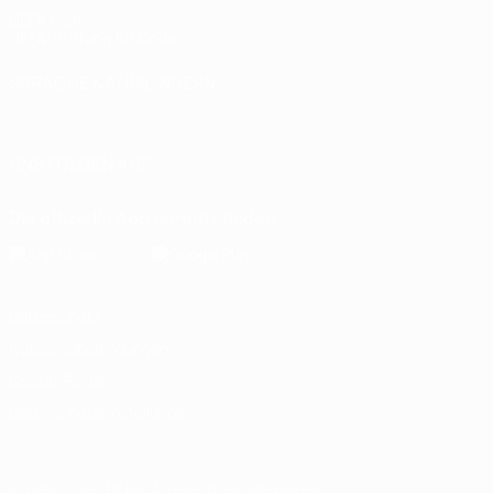
UEFA.com
UEFA-Stiftung für Kinder
SPRACHE &AUML;NDERN
Deutsch
English
Français
Deutsch
Русский
Español
Italiano
UNS FOLGEN AUF
Die offizielle App herunterladen
Datenschutz
Nutzungsbedingungen
Cookie-Politik
Datenschutzeinstellungen
© 1998-2026 UEFA. Alle Rechte vorbehalten