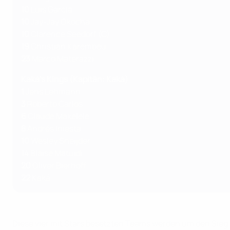
10
Luis García
10
Jay-Jay Okocha
10
Clarence Seedorf (C)
19
Christian Karembeu
23
Marco Materazzi
Kaká's Kings (Kapitän: Kaká)
1
Jens Lehmann
3
Roberto Carlos
6
Claude Makélélé
8
Andrés Iniesta
10
Wesley Sneijder
14
Blaise Matuidi
20
Oliver Bierhoff
22
Kaká
Diese vier mit Stars besetzten Teams werden um den Sieg