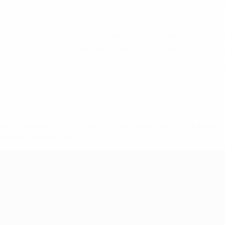
n der Festlichkeiten im Vorfeld des Champions-League-Endspie
pickt mit Weltklasse-Legenden der
UEFA Champions League
, d
zwischen Figo FC und Matthäus Masters statt, das um 16:00 Uh
al Seedorf und Kaká's Kings, in dem die Paarungen für das Spi
mate Champions-Turnier teilnehmen, stehen fest. Die Kapitäne
Legenden anzuführen.