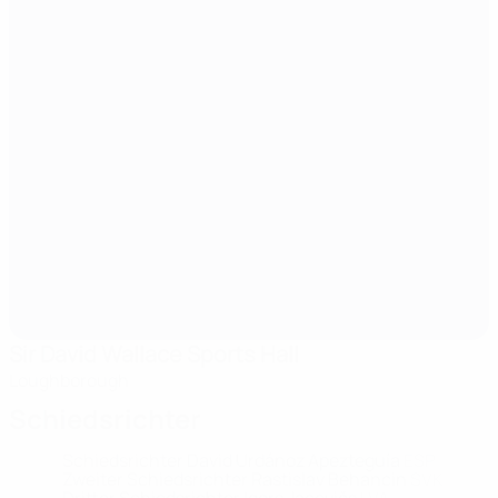
Sir David Wallace Sports Hall
Loughborough
Schiedsrichter
Schiedsrichter
David Urdánoz Apezteguía
ESP
Zweiter Schiedsrichter
Rastislav Behancin
SVK