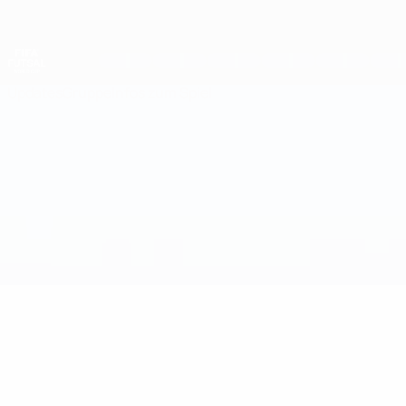
Direkt
zum
Hauptinhalt
Futsal-Weltmeisterschaft
Updates
Gruppe
Infos zum Spiel
Türkei vs Nordmazedonien