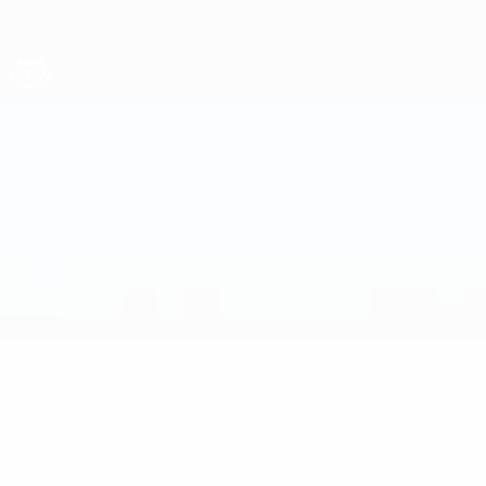
Direkt
zum
Hauptinhalt
Futsal-Weltmeisterschaft
Argentinien vs Kroatien
Überblick
Updates