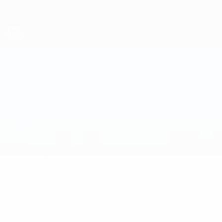
Direkt
zum
Hauptinhalt
Futsal-Weltmeisterschaft
Thailand vs Brasilien
Überblick
Updates