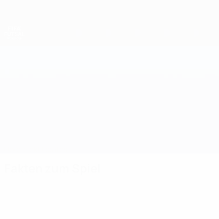
Direkt
zum
Hauptinhalt
Futsal-Weltmeisterschaft
Costa Rica vs Uzbekistan
Überblick
Updates
Fakten zum Spiel