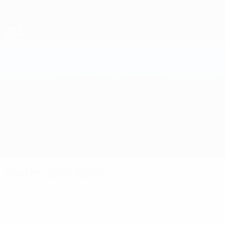
Direkt
zum
Hauptinhalt
Futsal-Weltmeisterschaft
Portugal vs Finnland
Überblick
Updates
Infos zum Spiel
Fakten zum Spiel