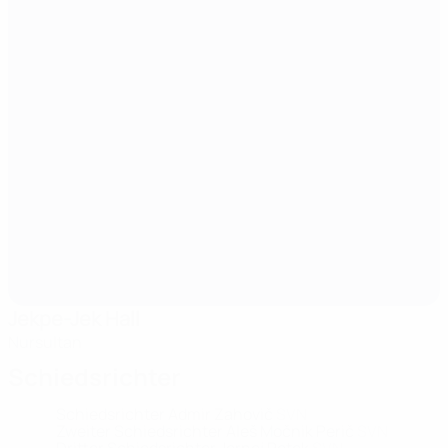
Jekpe-Jek Hall
Nursultan
Schiedsrichter
Schiedsrichter
Admir Zahovič
SVN
Zweiter Schiedsrichter
Aleš Močnik Perič
SVN