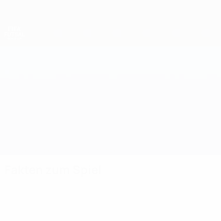
Direkt
zum
Hauptinhalt
Futsal-Weltmeisterschaft
Kroatien vs Frankreich
Überblick
Updates
Infos zum Spiel
Fakten zum Spiel