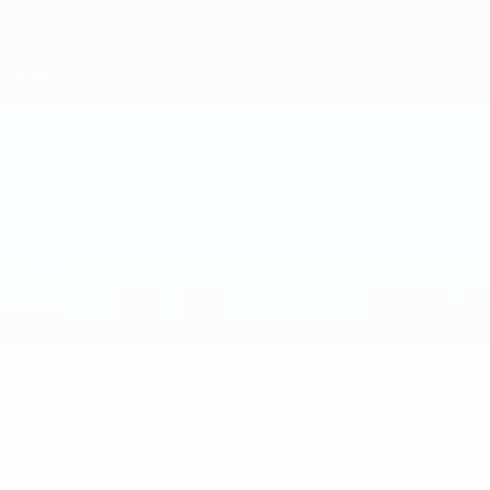
Direkt
zum
Hauptinhalt
Futsal-Weltmeisterschaft
Kasachstan vs Rumänien
Überblick
Updates
Infos zum Spiel