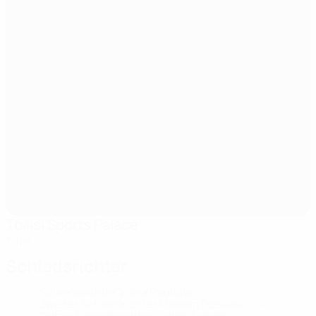
Tbilisi Sports Palace
Tiflis
Schiedsrichter
Schiedsrichter
Volha Pauliuts
BLR
Zweiter Schiedsrichter
Maksim Dzeikala
BLR