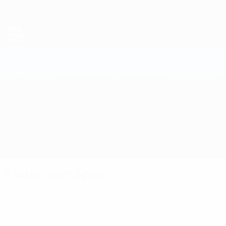
Direkt
zum
Hauptinhalt
Futsal-Weltmeisterschaft
Tschechien vs Spanien
Überblick
Updates
Infos zum Spiel
Fakten zum Spiel