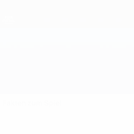
Direkt
zum
Hauptinhalt
Futsal-Weltmeisterschaft
Dänemark vs Rumänien
Überblick
Updates
Infos zum Spiel
Fakten zum Spiel