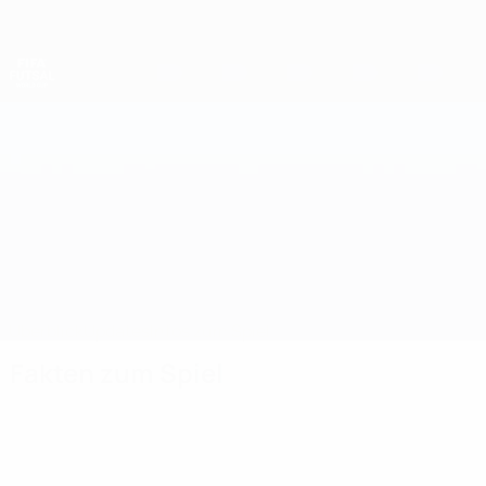
Direkt
zum
Hauptinhalt
Futsal-Weltmeisterschaft
Kosovo vs Schottland
Überblick
Updates
Infos zum Spiel
Fakten zum Spiel