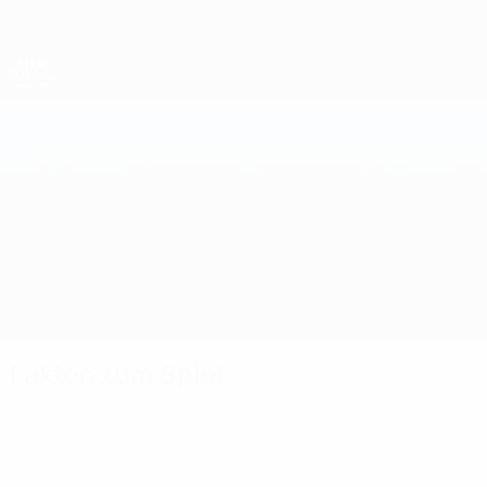
Direkt
zum
Hauptinhalt
Futsal-Weltmeisterschaft
San Marino vs Montenegro
Überblick
Updates
Infos zum Spiel
Fakten zum Spiel