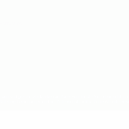
Português
en sind geschützte Marken und/oder von der UEFA urheberrechtlich g
 Nutzungsbedingungen und der Datenschutzpolitik für die Website ein