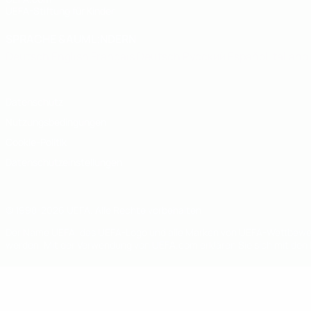
UEFA-Stiftung für Kinder
SPRACHE &AUML;NDERN
Deutsch
English
Français
Deutsch
Русский
Español
Italiano
Datenschutz
Nutzungsbedingungen
Cookie-Politik
Datenschutzeinstellungen
© 1998-2026 UEFA. Alle Rechte vorbehalten
Der Name UEFA, das UEFA-Logo und alle Marken von UEFA-Wettbewerb
werden. Mit der Verwendung von UEFA.com erklären Sie sich mit den