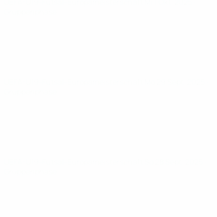
UEFA-U19-Futsal-Europameisterschaft
Mi 1 Okt. 2025
·
Gruppenphase
UEFA-U19-Futsal-Europameisterschaft
Mo 29 Sept. 2025
·
Gruppenphase
UEFA-U19-Futsal-Europameisterschaft
So 28 Sept. 2025
·
Gruppenphase