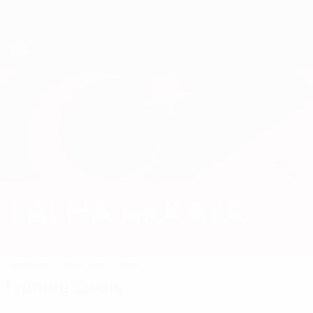
Direkt
zum
Hauptinhalt
UEFA U19-Futsal-EM
TALHA AKKAYA
Talha Akkaya Stat. 2025
Türkei
Überblick
Statistiken
Spiele
Frühere Spiele