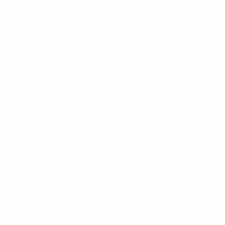
für Kinder
SPRACHE &AUML;NDERN
Deutsch
English
Français
Deutsch
Русский
Español
Italiano
Português
Datenschutz
Nutzungsbedingungen
Cookie-Politik
Datenschutzeinstellungen
© 1998-2026 UEFA. Alle Rechte vorbehalten
Der Name UEFA, das UEFA-Logo und alle Marken von UEFA-
Wettbewerben sind geschützte Marken und/oder von der UEFA
urheberrechtlich geschützt. Sie dürfen nicht für kommerzielle
Zwecke verwendet werden. Mit der Verwendung von UEFA.com
erklären Sie sich mit den Nutzungsbedingungen und der
Datenschutzpolitik für die Website einverstanden.