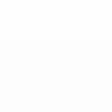
* Bis auf Weiteres ausgeschlossen. <a
href='https://de.uefa.com/insideuefa/mediaservices/medi
148df89ea5e1-8fa63590fb30-1000--fifa-uefa-
suspendieren-russische-vereine-und-
nationalmannschaft/'>Mehr hier</a>
UEFA U19-Futsal-EM
Spiele
Teams
Gruppen
News
Video
Geschichte
Stat.
Über
SEITEN IM
UEFA-
NETZWERK
UEFA.com
UEFA-Stiftung