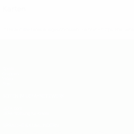
Karten
* Bis auf Weiteres ausgeschlossen. <a href='https://de.
UEFA U19-Futsal-EM
Spiele
Gruppen
Video
Stat.
SEITEN IM UEFA-NETZWERK
UEFA.com
UEFA-Stiftung für Kinder
SPRACHE &AUML;NDERN
Deutsch
English
Français
Deutsch
Русский
Español
Italiano