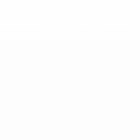
-148df89ea5e1-8fa63590fb30-1000--fifa-uefa-suspendieren-
>