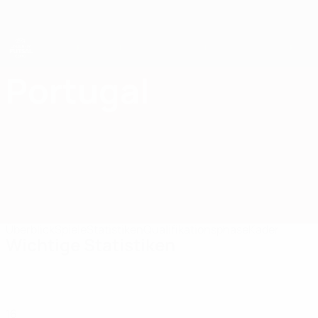
Direkt
zum
Hauptinhalt
UEFA U19-Futsal-EM
Portugal
Portugal UEFA U19-Futsal-EM 2025
Überblick
Spiele
Statistiken
Qualifikationsphase
Kader
Wichtige Statistiken
16