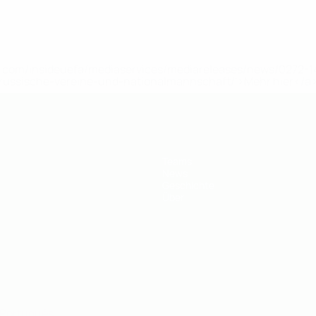
uefa.com/insideuefa/mediaservices/mediareleases/news/0272
russische-vereine-und-nationalmannschaft/'>Mehr hier</a
Teams
News
Geschichte
Über
Português