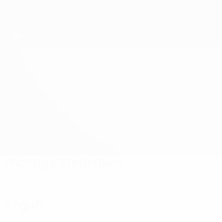
Direkt
zum
Hauptinhalt
UEFA U19-Futsal-EM
Portugal vs Frankreich
Updates
Gruppe
Infos zum Spiel
Wichtige Statistiken
Angriff